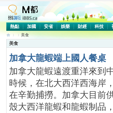
熱點
加國
安省
娛樂
財經
科技
美食
美食
加拿大龍蝦端上國人餐桌
iB
›
›
加拿大龍蝦遠渡重洋來到
時候，在北大西洋西海岸
在辛勤捕撈。加拿大目前
殼大西洋龍蝦和龍蝦制品
B