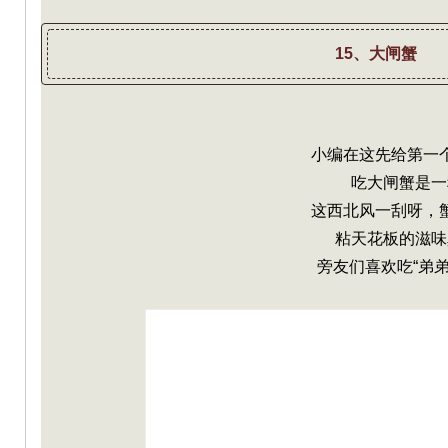
15、大闸蟹
m
小编在这先给第一
吃大闸蟹是一
这西北风一刮呀，
粘天花板的滋味
旁友们喜欢吃“弟弟
M