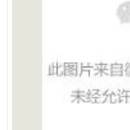
都
論
坛