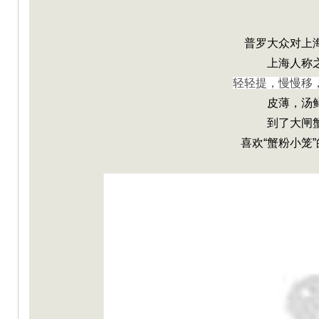
普罗大众对上
上海人称
轻轻提，慢慢移
皮薄，汤
到了大闸
S.
喜欢“蟹粉小笼
ca