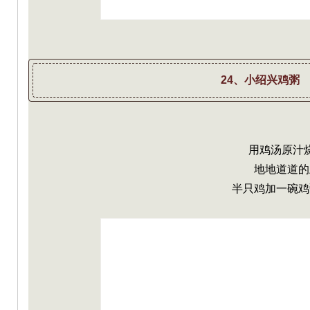
24、小绍兴鸡粥
用鸡汤原汁
地地道道的
半只鸡加一碗鸡