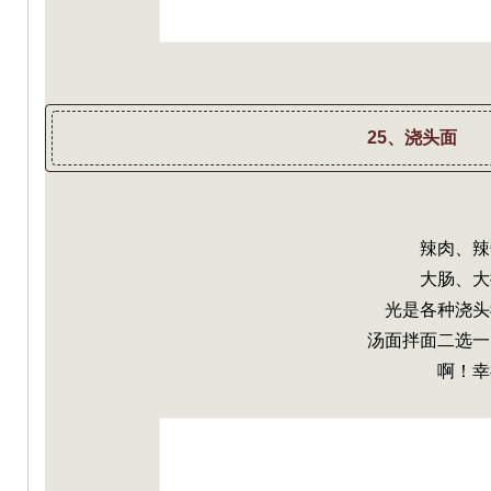
25、浇头面
辣肉、辣
大肠、大
光是各种浇头
汤面拌面二选一
啊！幸