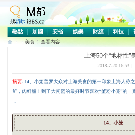
熱點
加國
安省
娛樂
財經
科技
美食
查看內容
上海50个“地标性”
2018-7-20 16:53
|
iB
›
›
›
摘要
: 14、小笼普罗大众对上海美食的第一印象上海人
鲜，肉鲜甜！到了大闸蟹的最好时节喜欢“蟹粉小笼”的一
...
14、小笼
B