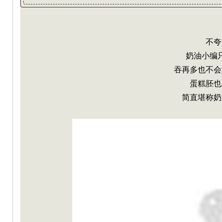
不夸
奶油小编
吞再多也不会
蛋糕胚也
简直堪称奶