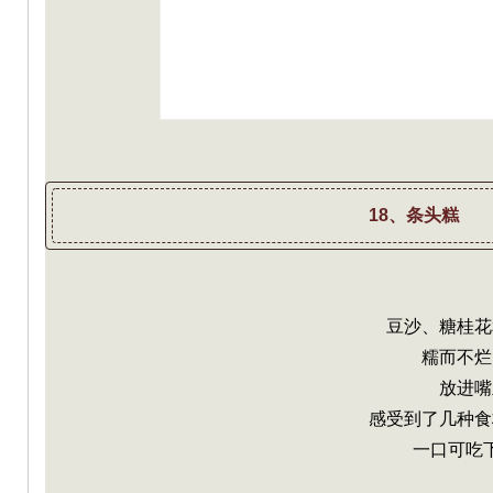
18、条头糕
豆沙、糖桂花
糯而不烂
放进嘴
感受到了几种食
一口可吃