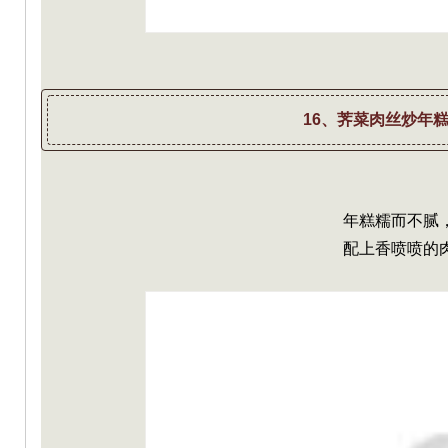
16、荠菜肉丝炒年
年糕糯而不腻
配上香喷喷的