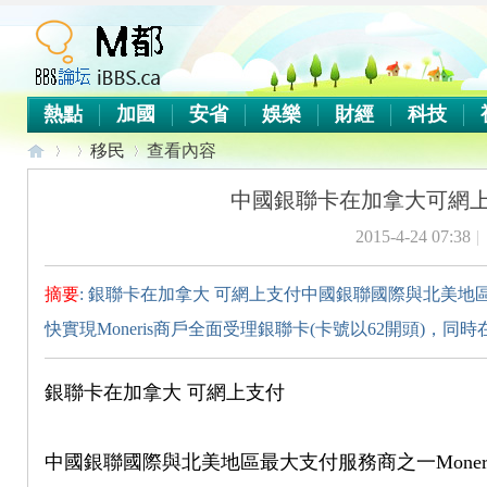
熱點
加國
安省
娛樂
財經
科技
移民
查看內容
中國銀聯卡在加拿大可網上
2015-4-24 07:38
|
iB
›
›
›
摘要
: 銀聯卡在加拿大 可網上支付中國銀聯國際與北美地區最
快實現Moneris商戶全面受理銀聯卡(卡號以62開頭)，同
銀聯卡在加拿大 可網上支付
B
中國銀聯國際與北美地區最大支付服務商之一Moneris