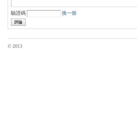
驗證碼
換一個
評論
m
© 2013
M