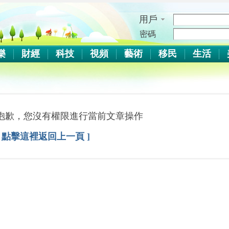
用戶
名
密碼
樂
財經
科技
視頻
藝術
移民
生活
抱歉，您沒有權限進行當前文章操作
[ 點擊這裡返回上一頁 ]