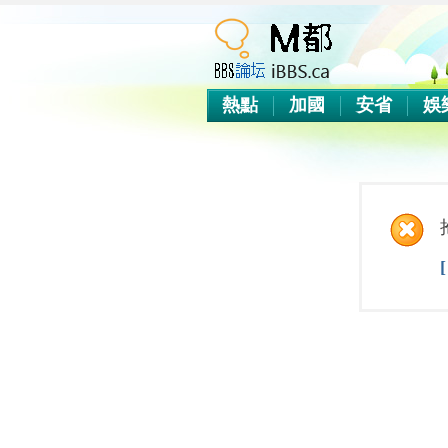
熱點
加國
安省
娛