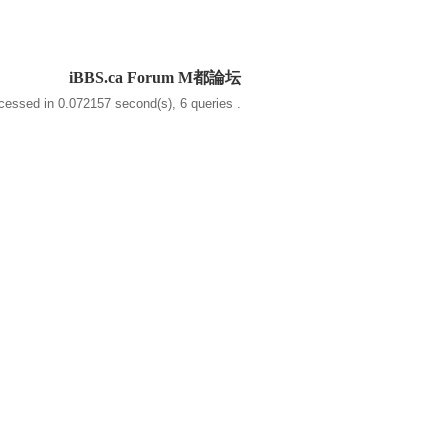
iBBS.ca Forum M都論坛
cessed in 0.072157 second(s), 6 queries .