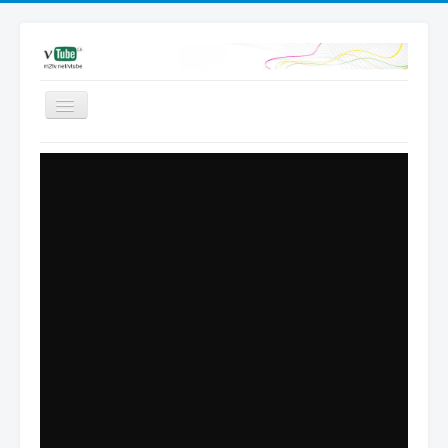
Videos
Favored
Most Views
Channels
Upload
Dashboard
Add video | Sign in
Sign up