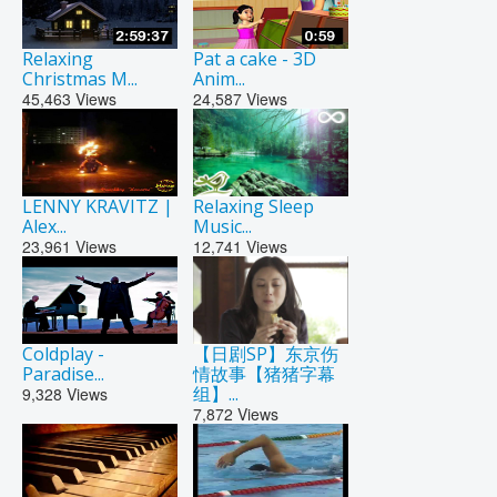
Relaxing
Pat a cake - 3D
Christmas M...
Anim...
45,463
Views
24,587
Views
LENNY KRAVITZ |
Relaxing Sleep
Alex...
Music...
23,961
Views
12,741
Views
Coldplay -
【日剧SP】东京伤
Paradise...
情故事【猪猪字幕
组】...
9,328
Views
7,872
Views