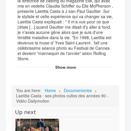
la directrice de casting du magazine Elle, qui avait
mis en vedette Claudia Schiffer ou Elle McPherson ,
présente Laetitia Casta à J ean-Paul Gaultier .Sur
le styliste et cette expérience qui va changer sa vie,
Laetitia Casta expliquait : " Il m'a vue pour ce que
j'étais [...] quand Gaultier me disait d'y aller à fond,
je n'avais aucune gêne alors que je suis d'une
timidité maladive dans la vie. "En 1998, Laetitia est
devenue la muse d' Yves Saint-Laurent , fait une
célèbrissime séance photo au Festival de Cannes
et devient "mannequin de l'année" selon Rolling
Stone.
Show more
You are here:
Home
Documentories
Laetitia Casta : ses photos cultes des années 90 -
Vidéo Dailymotion
Up next