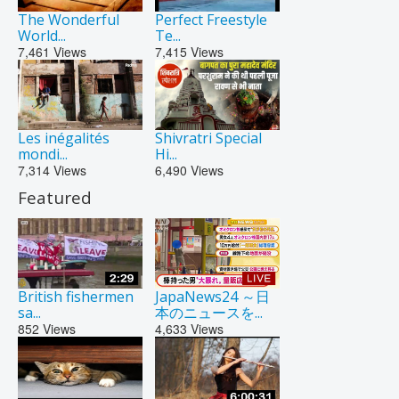
The Wonderful
Perfect Freestyle
World...
Te...
7,461
Views
7,415
Views
Les inégalités
Shivratri Special
mondi...
Hi...
7,314
Views
6,490
Views
Featured
British fishermen
JapaNews24 ～日
sa...
本のニュースを...
852
Views
4,633
Views