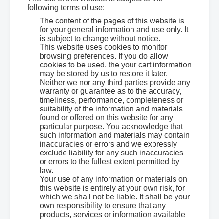
following terms of use:
The content of the pages of this website is
for your general information and use only. It
is subject to change without notice.
This website uses cookies to monitor
browsing preferences. If you do allow
cookies to be used, the your cart information
may be stored by us to restore it later.
Neither we nor any third parties provide any
warranty or guarantee as to the accuracy,
timeliness, performance, completeness or
suitability of the information and materials
found or offered on this website for any
particular purpose. You acknowledge that
such information and materials may contain
inaccuracies or errors and we expressly
exclude liability for any such inaccuracies
or errors to the fullest extent permitted by
law.
Your use of any information or materials on
this website is entirely at your own risk, for
which we shall not be liable. It shall be your
own responsibility to ensure that any
products, services or information available