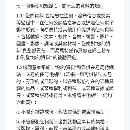
七、服務使用規範
1
、關于您的資料的規
則
1.1 “
您的資料
”
包括您在注冊、發布信息或交易
等過程中、在任何公開信息場合或通過任何電子
郵件形式，向易馬特或其他用戶提供的任何資料
，包括數據、文本、軟件、音樂、聲響、照片、
圖畫、影像、詞句或其他材料。您應對
“
您的資
料
”
負全部責任，而易馬特僅作爲您在網上發布
和刊登
“
您的資料
”
的被動渠道
。
1.2
您同意並承諾，
“
您的資料
”
和您供在易馬特網
站上交易的任何
“
物品
”
（泛指一切可供依法交易
的、有形的或無形的、以各種形態存在的某種具
體的物品，或某種權利或利益，或某種票據或證
券，或某種服務或行爲。本協議中
“
物品
”
一詞均
含此義）
:
a.
不會有欺詐成份，與售賣僞造或盜竊無涉
；
b.
不會侵犯任何第三者對該物品享有的物權，
或版權、專利、商標、商業秘密或其他知識産