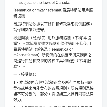
subject to the laws of Canada.
(eemart.ca or m2tv.net/emart)
易馬特網站用戶服
務協
議
易馬特網站依據以下條件和條款爲您提供服務，
請仔細閱讀並遵守
。
歡迎閱讀（易馬特）用戶服務協議（下稱
“
本協
議
”
）。本協議闡述之條款和條件適用于您使用
易馬特網站（域名爲：
eemart.ca or
m2tv.net/emart
）所提供的在供應商與采購商之
間進行貿易和交流的各種工具和服務（下稱
“
服
務
”
）。
一、接受條
款
1
、本協議內容包括協議正文及所有易馬特已經
發布或將來可能發布的各類規則。所有規則爲協
議不可分割的一部分，與協議正文具有同等法律
效力
。