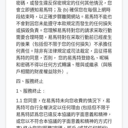
密碼，或發生違反保密規定的任何其他情況，您
會立即通知易馬特；及
(b)
確保您在每個上網時
段結束時，以正確步驟離開網站。易馬特不能也
不會對因您未能遵守本款規定而發生的任何損失
或損毀負責。您理解易馬特對您的請求采取行動
需要合理時間，易馬特對在采取行動前已經産生
的後果（包括但不限于您的任何損失）不承擔任
何責任。除非有法律規定或司法裁定，且征得易
馬特的同意，否則，
您的易馬特登錄名、昵稱
和密碼不得以任何方式轉讓、贈與或繼承（與賬
戶相關的財産權益除外）
。
四、服務終
止
1
、服務終止
：
1.1
您同意，在易馬特未向您收費的情況下，易
馬特可自行全權決定以任何理由
(
包括但不限于
易馬特認爲您已違反本協議的字面意義和精神，
或您以不符合本協議的字面意義和精神的方式行