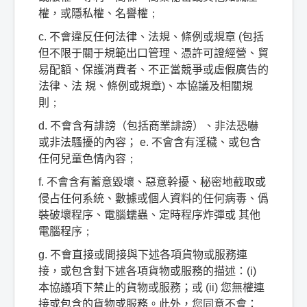
權，或隱私權、名譽權
；
c.
不會違反任何法律、法規、條例或規章
(
包括
但不限于關于規範出口管理、憑許可證經營、貿
易配額、保護消費者、不正當競爭或虛假廣告的
法律、法
規、條例或規章
)
、本協議及相關規
則
；
d.
不會含有誹謗（包括商業誹謗）、非法恐嚇
或非法騷擾的內容；
e.
不會含有淫穢、或包含
任何兒童色情內容
；
f.
不會含有蓄意毀壞、惡意幹擾、秘密地截取或
侵占任何系統、數據或個人資料的任何病毒、僞
裝破壞程序、電腦蠕蟲、定時程序炸彈或
其他
電腦程序
；
g.
不會直接或間接與下述各項貨物或服務連
接，或包含對下述各項貨物或服務的描述：
(i)
本協議項下禁止的貨物或服務；或
(ii)
您無權連
接或包含的貨物或服務。此外，您同意不會：