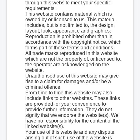
through this website meet your specific
requirements.
This website contains material which is
owned by or licensed to us. This material
includes, but is not limited to, the design,
layout, look, appearance and graphics.
Reproduction is prohibited other than in
accordance with the copyright notice, which
forms part of these terms and conditions.
All trade marks reproduced in this website
which are not the property of, or licensed to,
the operator are acknowledged on the
website.
Unauthorised use of this website may give
rise to a claim for damages and/or be a
criminal offence.
From time to time this website may also
include links to other websites. These links
are provided for your convenience to
provide further information. They do not
signify that we endorse the website(s). We
have no responsibility for the content of the
linked website(s).
Your use of this website and any dispute
arising out of such use of the website is