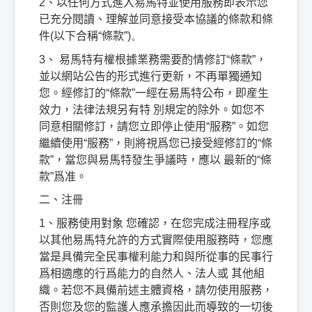
2
、以任何方式進入易馬特並使用服務即表示您
已充分閱讀、理解並同意接受本協議的條款和條
件
(
以下合稱
“
條款
”)
。
3
、
易馬特有權根據業務需要酌情修訂
“
條款
”
，
並以網站公告的形式進行更新，不再單獨通知
您。經修訂的
“
條款
”
一經在易馬特公布，即産生
效力，法律法規另有特
別規定的除外。如您不
同意相關修訂，請您立即停止使用
“
服務
”
。如您
繼續使用
“
服務
”
，則將視爲您已接受經修訂的
“
條
款
”
，當您與易馬特發生爭議時，應以
最新的
“
條
款
”
爲准。
二、注
冊
1
、服務使用對象
您確認，在您完成注冊程序或
以其他易馬特允許的方式實際使用服務時，您應
當是具備完全民事權利能力和與所從事的民事行
爲相適應的行爲能力的自然人、法人或
其他組
織。若您不具備前述主體資格，請勿使用服務，
否則您及您的監護人應承擔因此而導致的一切後