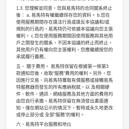
1.3.
您理解並同意，您與易馬特的合同關系終止
後：
a.
易馬特有權繼續保存您的資料。
b.
您在
使用服務期間存在違法行爲或違反本協議和
/
或
規則的行爲的，易馬特仍可依據本協議向您主張
權利。
c.
您在使用服務期間因使用服務與其他用
戶之間發生的關系，不因本協議的終止而終止，
其他用戶仍有權向您主張權利，您應繼續按您的
承諾履行義務
。
五、
關于費用。
易馬特保留在根據第一條第
3
款通知您後，收取
“
服務
”
費用的權利。另外，您
因進行交易、向易馬特獲取有償服務或接觸易馬
特服務器而發生的所有應納稅賦，以
及相關硬
件、軟件、通訊、網絡服務及其他方面的費用均
由您自行承擔。易馬特保留在無須發出書面通
知，僅在網站公示的情況下，暫時或永久地更改
或停止部分或
全部
“
服務
”
的權利。
六、易馬特平台服務和地
位