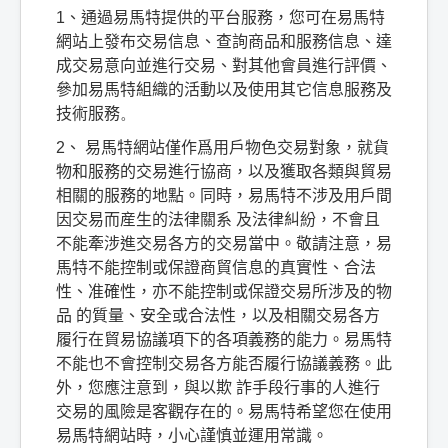
1
、通過易馬特提供的平台服務，您可在易馬特
網站上發布交易信息、
查詢商品和服務信息、達
成交易意向並進行交易、對其他會員進行評價、
參加易馬特組織的活動以及
使用其它信息服務及
技術服務
。
2
、
易馬特網站僅作爲用戶物色交易對象，就貨
物和服務的交易進行協商，以及獲取各類與貿易
相關的服務的地點。同時，易馬特不涉及用戶間
因交易而産生的法律關系
及法律糾紛，不會且
不能牽涉進交易各方的交易當中。敬請注意，易
馬特不能控制或保證商貿信息的真實性、合法
性、准確性，亦不能控制或保證交易所涉及的物
品
的質量、安全或合法性，以及相關交易各方
履行在貿易協議項下的各項義務的能力。易馬特
不能也不會控制交易各方能否履行協議義務。此
外，您應注意到，與以欺
詐手段行事的人進行
交易的風險是客觀存在的。易馬特希望您在使用
易馬特網站時，小心謹慎並運用常識。