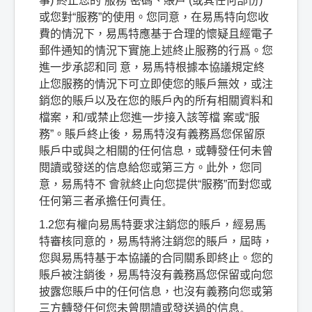
事
)
終止您的
“
服務
”
密碼、賬戶
(
或其任何部份
)
或您對
“
服務
”
的使用。您同意，在易馬特向您收
費的情況下，易馬特應基于合理的懷疑且經電子
郵件通知的情況下實施上述終止服務的行爲。您
進一步承認和同
意，易馬特根據本協議規定終
止您服務的情況下可立即使您的賬戶無效，或注
銷您的賬戶以及在您的賬戶內的所有相關資料和
檔案，和
/
或禁止您進一步接入該等檔
案或
“
服
務
”
。賬戶終止後，易馬特沒有義務爲您保留原
賬戶中或與之相關的任何信息，或轉發任何未曾
閱讀或發送的信息給您或第三方。此外，您同
意，易馬特不
會就終止向您提供
“
服務
”
而對您或
任何第三者承擔任何責任
。
1.2
您有權向易馬特要求注銷您的賬戶，經易馬
特審核同意的，易馬特將注銷您的賬戶，屆時，
您與易馬特基于本協議的合同關系即終止。您的
賬戶被注銷後，易馬特沒有義務爲您保留或向您
披露您賬戶中的任何信息，也沒有義務向您或第
三方轉發任何您未曾閱讀或發送過的信息
。