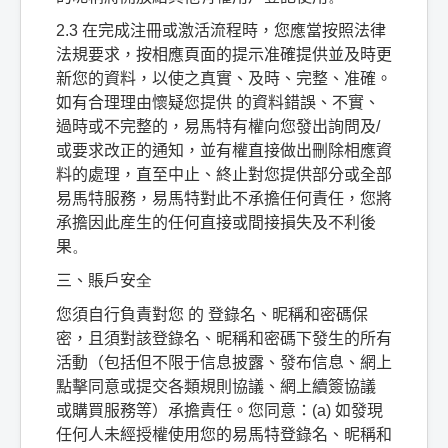
2.3
在完成注冊或激活流程時，您應當按照法律
法規要求，按相應頁面的提示准確提供並及時更
新您的資料，以使之真實、及時、完整、准確。
如有合理理由懷疑您提供
的資料錯誤、不實、
過時或不完整的，易馬特有權向您發出詢問及
/
或要求改正的通知，並有權直接做出刪除相應資
料的處理，直至中止、終止對您提供部分或全部
易馬特服務，易馬特對此不承擔任何責任，您將
承擔因此産生的任何直接或間接損失及不利後
果
。
三、賬戶安
全
您須自行負責對您
的
登錄名、昵稱和密碼保
密，且須對該登錄名、昵稱和密碼下發生的所有
活動（包括但不限于信息披露、發布信息、網上
點擊同意或提交各類規則協議、網上續簽協議
或購買服務等）承擔責任。您同意：
(a)
如發現
任何人未經授權使用您的易馬特登錄名、昵稱和