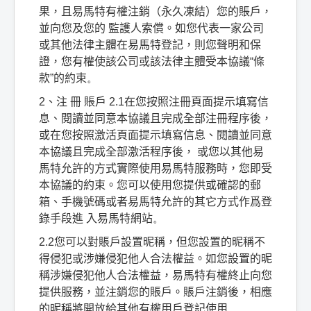
果，且易馬特有權注銷（永久凍結）您的賬戶，
並向您及您的
監護人索償。如您代表一家公司
或其他法律主體在易馬特登記，則您聲明和保
證，您有權使該公司或該法律主體受本協議
“
條
款
”
的約束
。
2
、注
冊
賬戶
2.1
在您按照注冊頁面提示填寫信
息、閱讀並同意本協議且完成全部注冊程序後，
或在您按照激活頁面提示填寫信息、閱讀並同意
本協議且完成全部激活程序後，
或您以其他易
馬特允許的方式實際使用易馬特服務時，您即受
本協議的約束。您可以使用您提供或確認的郵
箱、手機號碼或者易馬特允許的其它方式作爲登
錄手段進
入易馬特網站
。
2.2
您可以對賬戶設置昵稱，但您設置的昵稱不
得侵犯或涉嫌侵犯他人合法權益。如您設置的昵
稱涉嫌侵犯他人合法權益，易馬特有權終止向您
提供服務，並注銷您的賬戶。賬戶注銷後，相應
的昵稱將開放給其他有權用戶登記使用
。