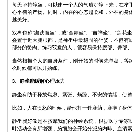
每天坚持静坐，可以使一个人的气质沉静下来，在举
心平衡的产物。同时，内在的心态越柔和，外在的身
越美好。
m
双盘也称“跏趺而坐”，或“金刚坐”、“吉祥坐”、“莲
叠置于近大腿根部，是禅坐中最稳固的坐姿，不但有
部分的赘肉。练习双盘的人，很容易保持腰部、臀部
当然根据个人的自身条件，刚开始的时候先单盘，等
么时候都可以开始练。
3、静坐能缓解心理压力
M
静坐有助于释放焦虑、紧张、烦躁、不安的情绪，使
比如，人在愤怒的时候，给他打一针麻药，麻痹了身
静坐就好像是在按摩我们的神经系统，根据医学专家
叶活动会有所增强，脑细胞会开始分泌脑内啡、血清