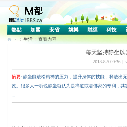
熱點
加國
安省
娛樂
財經
科技
生活
查看內容
每天坚持静坐以
2018-8-5 09:36
|
v
iB
›
›
›
摘要
: 静坐能放松精神的压力，提升身体的技能，释放出
效。很多人一听说静坐就认为是禅道或者佛家的专利，其
...
B