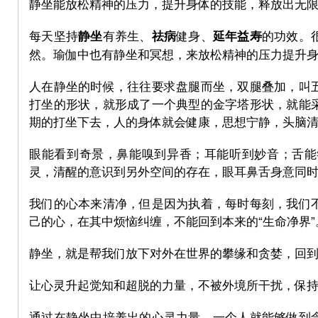
静坐能放松精神的压力，提升身体的技能，释放出无
每天坚持
有养生、
健身、
的功效。
静坐
祛病
延年益寿
然。瑜伽中也有静坐和冥想，来放松精神的压力提升
人在静坐的时候，往往要求盘腿而坐，双腿叠加，叫
打坐的形状，就形成了一个典型的金字塔形状，就能
期的打坐下去，人的身体就会健康，思想宁静，头脑
S.
眼能看到奇景，鼻能嗅到异香；耳能听到妙音；舌能
灵，清醒的意识到另外空间的存在，眼耳鼻舌身意同
我们的心本来清净，但是因为执着，每时每刻，我们
己的心，在其中烦恼纠缠，不能回到本来的“生命净界”
静坐，就是帮我们放下对外在世界的攀缘和贪婪，回
ca
让心灵升起觉知和超脱的力量，不被外境所干扰，保
通过在静坐中培养出的心灵力量，一个人就能够做到