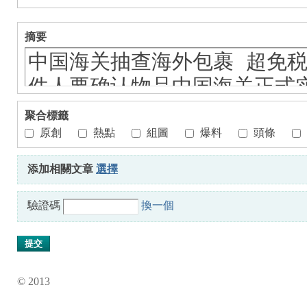
摘要
Fo
聚合標籤
原創
熱點
組圖
爆料
頭條
添加相關文章
選擇
驗證碼
換一個
ru
提交
© 2013