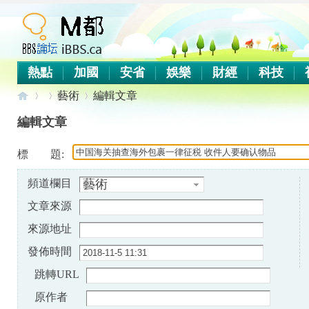
熱點
加國
安省
娛樂
財經
科技
藝術
編輯文章
編輯文章
iB
標 題:
›
›
›
頻道欄目
藝術
文章來源
來源地址
發佈時間
跳轉URL
B
原作者