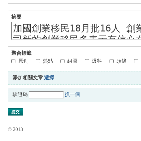
摘要
Fo
聚合標籤
原創
熱點
組圖
爆料
頭條
添加相關文章
選擇
驗證碼
換一個
ru
提交
© 2013