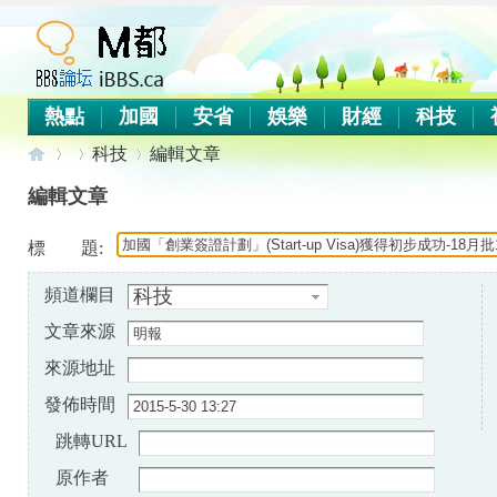
熱點
加國
安省
娛樂
財經
科技
科技
編輯文章
編輯文章
iB
標 題:
›
›
›
頻道欄目
科技
文章來源
來源地址
發佈時間
跳轉URL
B
原作者