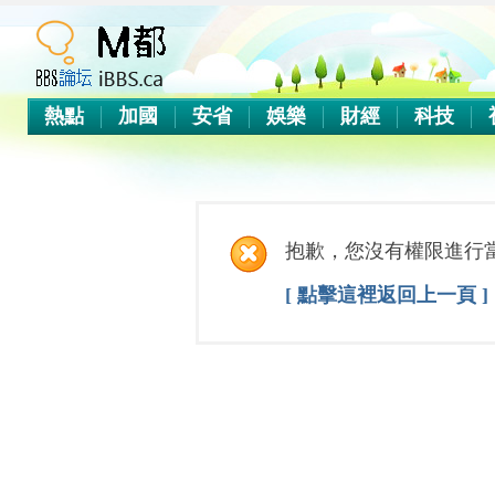
熱點
加國
安省
娛樂
財經
科技
抱歉，您沒有權限進行
[ 點擊這裡返回上一頁 ]