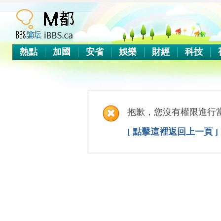
熱點
加國
安省
娛樂
財經
科技
抱歉，您沒有權限進行
[ 點擊這裡返回上一頁 ]